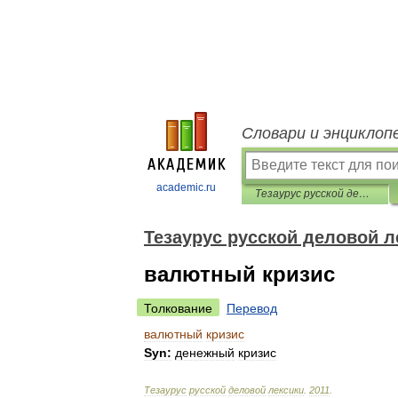
Словари и энциклоп
academic.ru
Тезаурус русской деловой лексики
Тезаурус русской деловой л
валютный кризис
Толкование
Перевод
валютный
кризис
Syn:
денежный
кризис
Тезаурус
русской
деловой
лексики
.
2011
.