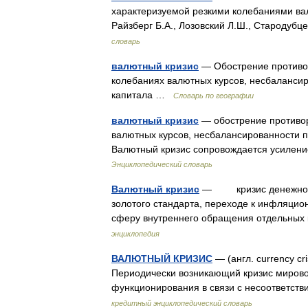
характеризуемой резкими колебаниями вал
Райзберг Б.А., Лозовский Л.Ш., Стародуб
словарь
валютный кризис
— Обострение противор
колебаниях валютных курсов, несбаланси
капитала …
Словарь по географии
валютный кризис
— обострение противор
валютных курсов, несбалансированности 
Валютный кризис сопровождается усилен
Энциклопедический словарь
Валютный кризис
— кризис денежно кр
золотого стандарта, переходе к инфляц
сферу внутреннего обращения отдельных 
энциклопедия
ВАЛЮТНЫЙ КРИЗИС
— (англ. currency cr
Периодически возникающий кризис мирово
функционирования в связи с несоответс
кредитный энциклопедический словарь