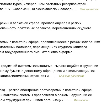
ютного курса, исчерпанием валютных резервов стран.
цева Е.Б.. Современный экономический словарь …
Экономический
ечий в валютной сфере, проявляющееся в резких
рованности платежных балансов, перемещениях ссудного
ечий в валютной сфере, проявляющееся в резких колебаниях
платёжных балансов, перемещениях ссудного капитала.
ием государственного вмешательства в форме… …
едитной системы капитализма, выражающийся в крушении
ионному бумажно денежному обращению и охватывающий как
капиталистических стран, так и… …
Большая советская
isis) – резкое обострение противоречий в валютной сфере.
й валютной системы проявляется в резком нарушении ее
твием структурных принципов организации… …
Финансово-