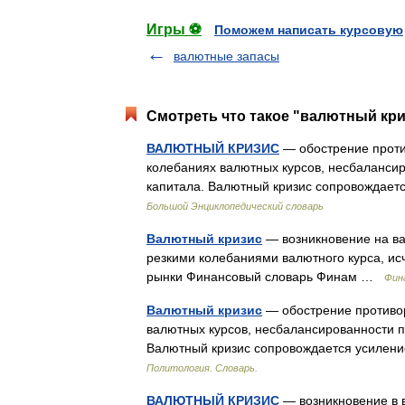
Игры ⚽
Поможем написать курсовую
валютные запасы
Смотреть что такое "валютный кри
ВАЛЮТНЫЙ КРИЗИС
— обострение проти
колебаниях валютных курсов, несбаланси
капитала. Валютный кризис сопровождае
Большой Энциклопедический словарь
Валютный кризис
— возникновение на ва
резкими колебаниями валютного курса, ис
рынки Финансовый словарь Финам …
Фин
Валютный кризис
— обострение противор
валютных курсов, несбалансированности 
Валютный кризис сопровождается усилен
Политология. Словарь.
ВАЛЮТНЫЙ КРИЗИС
— возникновение в 