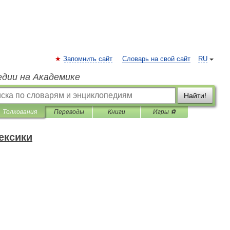
Запомнить сайт
Словарь на свой сайт
RU
едии на Академике
Найти!
Толкования
Переводы
Книги
Игры ⚽
ексики